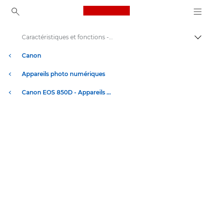
Canon Logo, back to ho
Caractéristiques et fonctions - EOS 850D
Bascul
Canon
Appareils photo numériques
Canon EOS 850D - Appareils photo