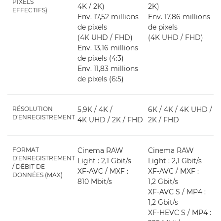
PIXELS
4K / 2K)
2K)
EFFECTIFS)
Env. 17,52 millions
Env. 17,86 millions
de pixels
de pixels
(4K UHD / FHD)
(4K UHD / FHD)
Env. 13,16 millions
de pixels (4:3)
Env. 11,83 millions
de pixels (6:5)
RÉSOLUTION
5,9K / 4K /
6K / 4K / 4K UHD /
D'ENREGISTREMENT
4K UHD / 2K / FHD
2K / FHD
FORMAT
Cinema RAW
Cinema RAW
D'ENREGISTREMENT
Light : 2,1 Gbit/s
Light : 2,1 Gbit/s
/ DÉBIT DE
XF-AVC / MXF :
XF-AVC / MXF :
DONNÉES (MAX)
810 Mbit/s
1,2 Gbit/s
XF-AVC S / MP4 :
1,2 Gbit/s
XF-HEVC S / MP4 :