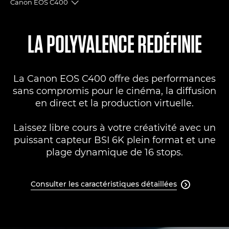
Canon EOS C400
Toggle breadcrumbs
Présentation
LA POLYVALENCE REDÉFINIE
Caractéristiques
La Canon EOS C400 offre des performances
Galerie
sans compromis pour le cinéma, la diffusion
en direct et la production virtuelle.
Commentaires
Laissez libre cours à votre créativité avec un
Assistance
puissant capteur BSI 6K plein format et une
plage dynamique de 16 stops.
Consulter les caractéristiques détaillées
