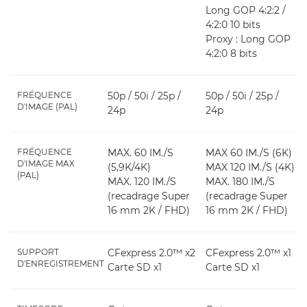
Long GOP 4:2:2 /
4:2:0 10 bits
Proxy : Long GOP
4:2:0 8 bits
FRÉQUENCE
50p / 50i / 25p /
50p / 50i / 25p /
D'IMAGE (PAL)
24p
24p
FRÉQUENCE
MAX. 60 IM./S
MAX 60 IM./S (6K)
D'IMAGE MAX
(5,9K/4K)
MAX 120 IM./S (4K)
(PAL)
MAX. 120 IM./S
MAX. 180 IM./S
(recadrage Super
(recadrage Super
16 mm 2K / FHD)
16 mm 2K / FHD)
SUPPORT
CFexpress 2.0™ x2
CFexpress 2.0™ x1
D'ENREGISTREMENT
Carte SD x1
Carte SD x1