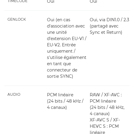
TIMECODE
Oui
Oui
GENLOCK
Oui (en cas
Oui, via DIN1.0 / 2.3
d'association avec
(partagé avec
une unité
Sync et Return)
d'extension EU-V1 /
EU-V2. Entrée
uniquement /
s'utilise également
en tant que
connecteur de
sortie SYNC)
AUDIO
PCM linéaire
RAW / XF-AVC :
(24 bits / 48 kHz /
PCM linéaire
4 canaux)
(24 bits / 48 kHz,
4 canaux)
XF-AVC S / XF-
HEVC S : PCM
linéaire