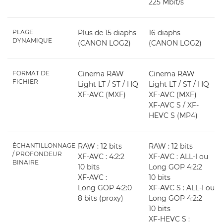
225 Mbit/s
PLAGE
Plus de 15 diaphs
16 diaphs
DYNAMIQUE
(CANON LOG2)
(CANON LOG2)
FORMAT DE
Cinema RAW
Cinema RAW
FICHIER
Light LT / ST / HQ
Light LT / ST / HQ
XF-AVC (MXF)
XF-AVC (MXF)
XF-AVC S / XF-
HEVC S (MP4)
ÉCHANTILLONNAGE
RAW : 12 bits
RAW : 12 bits
/ PROFONDEUR
XF-AVC : 4:2:2
XF-AVC : ALL-I ou
BINAIRE
10 bits
Long GOP 4:2:2
XF-AVC :
10 bits
Long GOP 4:2:0
XF-AVC S : ALL-I ou
8 bits (proxy)
Long GOP 4:2:2
10 bits
XF-HEVC S :