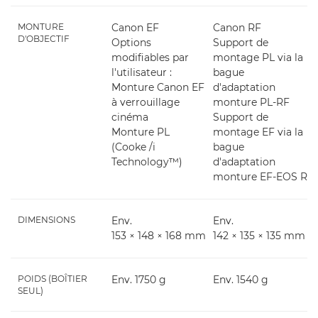
MONTURE
Canon EF
Canon RF
D'OBJECTIF
Options
Support de
modifiables par
montage PL via la
l'utilisateur :
bague
Monture Canon EF
d'adaptation
à verrouillage
monture PL-RF
cinéma
Support de
Monture PL
montage EF via la
(Cooke /i
bague
Technology™)
d'adaptation
monture EF-EOS R
DIMENSIONS
Env.
Env.
153 × 148 × 168 mm
142 × 135 × 135 mm
POIDS (BOÎTIER
Env. 1750 g
Env. 1540 g
SEUL)