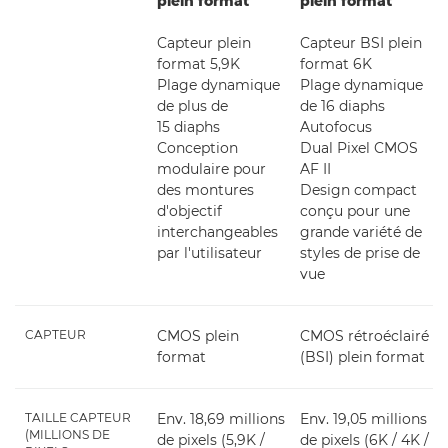
plein format
plein format
Capteur plein
Capteur BSI plein
format 5,9K
format 6K
Plage dynamique
Plage dynamique
de plus de
de 16 diaphs
15 diaphs
Autofocus
Conception
Dual Pixel CMOS
modulaire pour
AF II
des montures
Design compact
d'objectif
conçu pour une
interchangeables
grande variété de
par l'utilisateur
styles de prise de
vue
CAPTEUR
CMOS plein
CMOS rétroéclairé
format
(BSI) plein format
TAILLE CAPTEUR
Env. 18,69 millions
Env. 19,05 millions
(MILLIONS DE
de pixels (5,9K /
de pixels (6K / 4K /