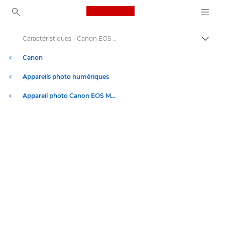
Canon Logo, back to ho
Caractéristiques - Canon EOS M6 Mark II
Bascul
Canon
Appareils photo numériques
Appareil photo Canon EOS M6 Mark II