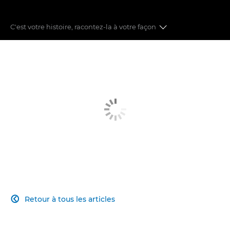
C'est votre histoire, racontez-la à votre façon
Plus de netteté
Plus rapide
Plus flexible
Plus simple
Plus connecté
Retour à tous les articles
