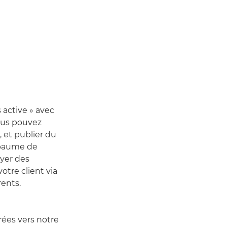
 active » avec
Vous pouvez
, et publier du
a paume de
yer des
otre client via
ents.
ées vers notre