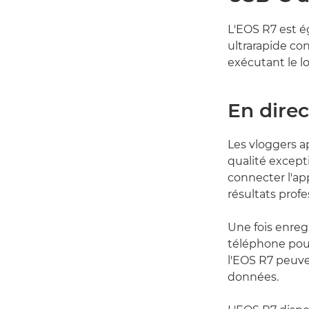
L'EOS R7 est 
ultrarapide co
exécutant le lo
En direc
Les vloggers ap
qualité except
connecter l'ap
résultats prof
Une fois enregi
téléphone pour 
l'EOS R7 peuve
données.