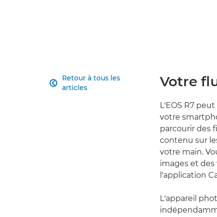
Votre fl
Retour à tous les

articles
L'EOS R7 peut 
votre smartpho
parcourir des f
contenu sur le
votre main. V
images et des v
l'application 
L'appareil pho
indépendammen