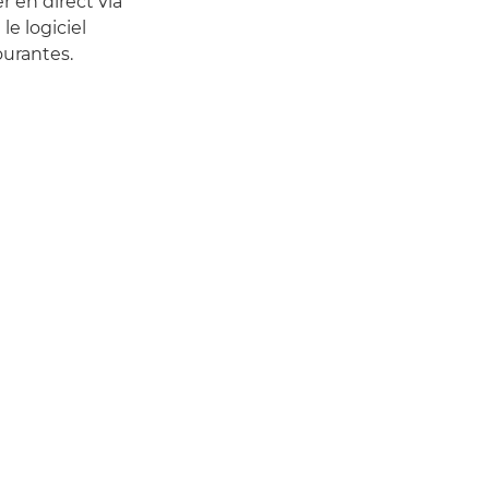
r en direct via
e logiciel
ourantes.