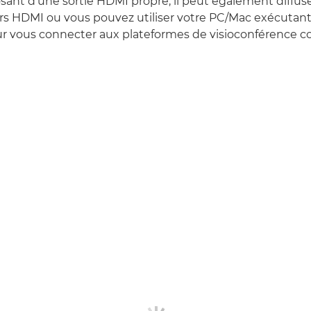
sant d'une sortie HDMI propre, il peut également diffuse
s HDMI ou vous pouvez utiliser votre PC/Mac exécutant l
ur vous connecter aux plateformes de visioconférence c