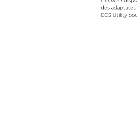
L'EOS R7 dispo
des adaptateur
EOS Utility po