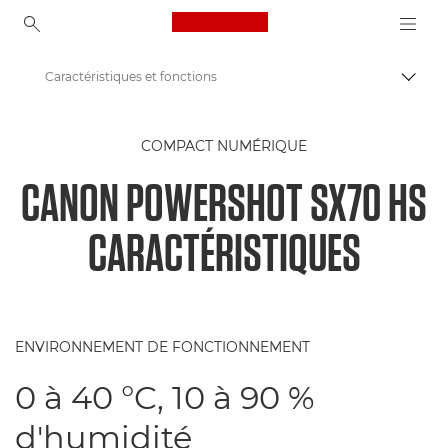
Canon Logo, back to ho
Caractéristiques et fonctions
Bascul
Canon
COMPACT NUMÉRIQUE
Appareils photo numériques
CANON POWERSHOT SX70 HS
Appareil photo PowerShot SX70 HS
CARACTÉRISTIQUES
ENVIRONNEMENT DE FONCTIONNEMENT
0 à 40 °C, 10 à 90 %
d'humidité