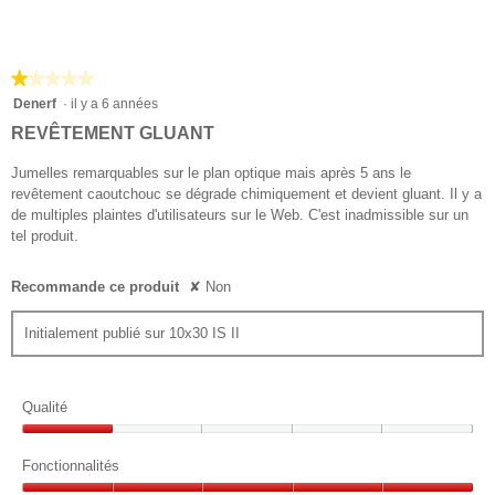
★★★★★
★★★★★
1
Denerf
·
il y a 6 années
sur
REVÊTEMENT GLUANT
5
étoiles.
Jumelles remarquables sur le plan optique mais après 5 ans le
revêtement caoutchouc se dégrade chimiquement et devient gluant. Il y a
de multiples plaintes d'utilisateurs sur le Web. C'est inadmissible sur un
tel produit.
Recommande ce produit
✘
Non
Initialement publié sur 10x30 IS II
Qualité
Qualité,
1
Fonctionnalités
sur