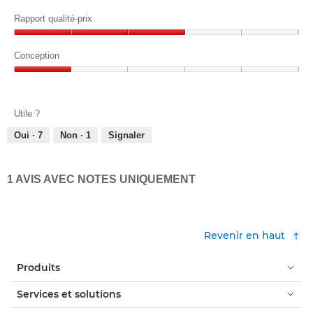
Fonctionnalités,
5
5
Rapport qualité-prix
sur
Rapport
5
qualité-
Conception
prix,
Conception,
3
1
sur
sur
5
Utile ?
5
Oui ·
7
Non ·
1
Signaler
1 AVIS AVEC NOTES UNIQUEMENT
Revenir en haut
Produits
Services et solutions