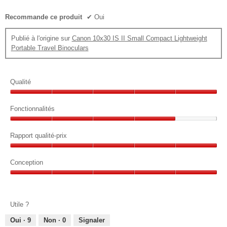
Recommande ce produit
✔
Oui
Publié à l'origine sur
Canon 10x30 IS II Small Compact Lightweight
Portable Travel Binoculars
Qualité
Qualité,
5
Fonctionnalités
sur
Fonctionnalités,
5
4
Rapport qualité-prix
sur
Rapport
5
qualité-
Conception
prix,
Conception,
5
5
sur
sur
5
Utile ?
5
Oui ·
9
Non ·
0
Signaler