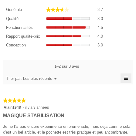
Générale,
★★★★★
★★★★★
Générale
3.7
La
Qualité,
valeur
Qualité
3.0
La
de
Fonctionnalités,
valeur
Fonctionnalités
4.5
la
La
de
Rapport
note
valeur
Rapport qualité-prix
4.0
la
qualité-
moyenne
de
Conception,
note
prix,
Conception
3.0
est
la
La
moyenne
La
3.7
note
valeur
est
valeur
sur
moyenne
de
3
de
5.
est
la
1–2 sur 3 avis
sur
la
4.5
note
5.
note
sur
≡
moyenne
Menu
Trier par:
Les plus récents
moyenne
▼
5.
est
Cliq
est
3
sur
4
le
sur
sur
bou
5.
★★★★★
★★★★★
suiv
5.
pour
5
Alain1948
·
il y a 3 années
mett
sur
à
MAGIQUE STABILISATION
jour
5
le
étoiles.
Je ne l'ai pas encore expérimenté en promenade, mais déjà comme cela
cont
ci-
c'est un bel article, et la pochette est très pratique et peu ancombrante.
des