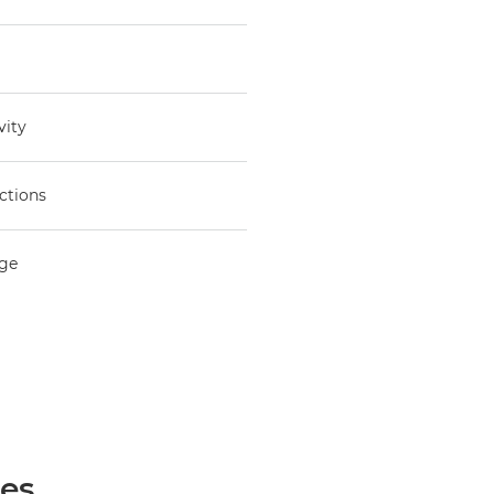
vity
ctions
age
ées