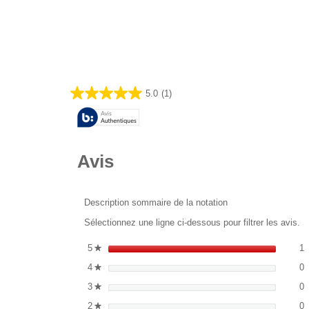
5.0
(1)
5.0
sur
5
étoiles.
1
Avis
avis
Description sommaire de la notation
Sélectionnez une ligne ci-dessous pour filtrer les avis.
1
S
5
étoiles
1
★
0
S
4
étoiles
0
★
0
S
3
étoiles
0
★
0
S
2
étoiles
0
★