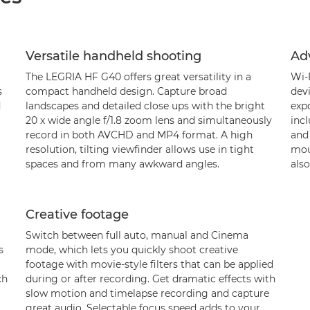
Versatile handheld shooting
Ad
The LEGRIA HF G40 offers great versatility in a
Wi-
s
compact handheld design. Capture broad
devi
d
landscapes and detailed close ups with the bright
exp
20 x wide angle f/1.8 zoom lens and simultaneously
inc
record in both AVCHD and MP4 format. A high
and
resolution, tilting viewfinder allows use in tight
mou
spaces and from many awkward angles.
also
Creative footage
Switch between full auto, manual and Cinema
s
mode, which lets you quickly shoot creative
footage with movie-style filters that can be applied
ch
during or after recording. Get dramatic effects with
slow motion and timelapse recording and capture
great audio. Selectable focus speed adds to your