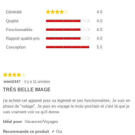
Générale,
★★★★★
★★★★★
Générale
4.0
La
Qualité,
valeur
Qualité
4.0
La
de
Fonctionnalités,
valeur
Fonctionnalités
4.0
la
La
de
Rapport
note
valeur
Rapport qualité-prix
4.0
la
qualité-
moyenne
de
Conception,
note
prix,
Conception
5.0
est
la
La
moyenne
La
4
note
valeur
est
valeur
sur
moyenne
de
4
de
5.
est
la
sur
la
4
note
★★★★★
★★★★★
5.
note
sur
moyenne
moyenne
4
mimi2447
·
il y a 11 années
5.
est
est
sur
TRÈS BELLE IMAGE
5
4
5
sur
sur
étoiles.
j'ai acheté cet appareil pour sa légèreté et ses fonctionnalités. Je suis en
5.
5.
phase de "rodage". Je pars en voyage le mois prochain et c'est là que je
vais vraiment voir ce qu'il donne
Idéal pour
Vacances/Voyages
Recommande ce produit
✔
Oui