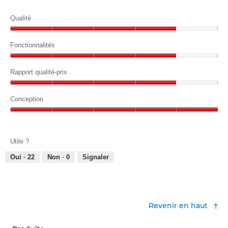
Qualité
Qualité,
4
Fonctionnalités
sur
Fonctionnalités,
5
4
Rapport qualité-prix
sur
Rapport
5
qualité-
Conception
prix,
Conception,
4
5
sur
sur
5
Utile ?
5
Oui ·
22
Non ·
0
Signaler
Revenir en haut