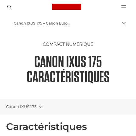
Canon Logo, back to ho
Canon IXUS 175 – Canon Europe
Bascul
Canon
COMPACT NUMÉRIQUE
CANON IXUS 175
CARACTÉRISTIQUES
Canon IXUS 175
Toggle breadcrumbs
Présentation
Caractéristiques