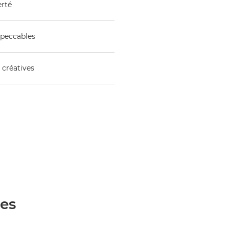
erté
mpeccables
 créatives
ées