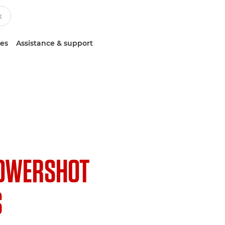
ces
Assistance & support
OWERSHOT
S