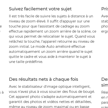
Suivez facilement votre sujet
Pri
Il est très facile de suivre les sujets à distance à un
Avec
niveau de zoom élevé. Il suffit d'appuyer sur une
sta
e
touche pour que l'assistant de cadrage au zoom
pho
×
effectue rapidement un zoom arrière de la scène, ce
erg
qui vous permet de relocaliser le sujet. Quand vous
relâchez la touche, l'appareil retourne au niveau de
zoom initial. Le mode Auto amélioré effectue
automatiquement un zoom arrière quand le sujet
quitte le cadre et vous aide à maintenir le sujet à
une taille prédéfinie.
Des résultats nets à chaque fois
De
sim
Avec le stabilisateur d'image optique intelligent,
vous n'avez plus à vous soucier des flous de bougé.
s à
Réa
Cet appareil photo s'adapte automatiquement et
en 
garantit des photos et vidéos nettes et détaillées,
par
même au niveau de zoom maximal ou en basse
scè