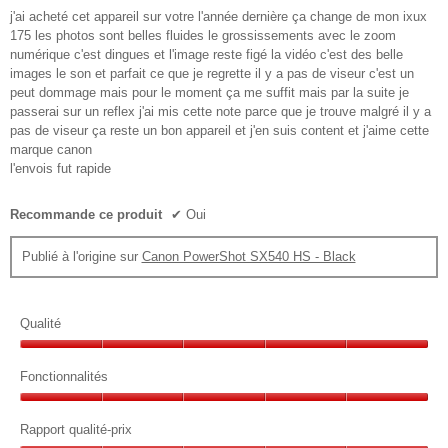
le
étoiles.
j'ai acheté cet appareil sur votre l'année dernière ça change de mon ixux
cont
ci-
175 les photos sont belles fluides le grossissements avec le zoom
des
numérique c'est dingues et l'image reste figé la vidéo c'est des belle
images le son et parfait ce que je regrette il y a pas de viseur c'est un
peut dommage mais pour le moment ça me suffit mais par la suite je
passerai sur un reflex j'ai mis cette note parce que je trouve malgré il y a
pas de viseur ça reste un bon appareil et j'en suis content et j'aime cette
marque canon
l'envois fut rapide
Recommande ce produit
✔
Oui
Publié à l'origine sur
Canon PowerShot SX540 HS - Black
Qualité
Qualité,
5
Fonctionnalités
sur
Fonctionnalités,
5
5
Rapport qualité-prix