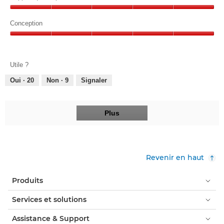
sur
Rapport
5
qualité-
Conception
prix,
Conception,
5
5
sur
sur
5
Utile ?
5
Oui ·
20
Non ·
9
Signaler
Plus
Revenir en haut
Produits
Services et solutions
Assistance & Support