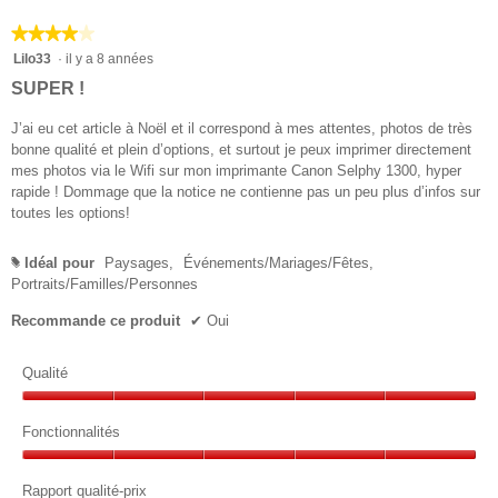
★★★★★
★★★★★
4
Lilo33
·
il y a 8 années
sur
SUPER !
5
étoiles.
J’ai eu cet article à Noël et il correspond à mes attentes, photos de très
bonne qualité et plein d’options, et surtout je peux imprimer directement
mes photos via le Wifi sur mon imprimante Canon Selphy 1300, hyper
rapide ! Dommage que la notice ne contienne pas un peu plus d’infos sur
toutes les options!
Idéal pour
Paysages,
Événements/Mariages/Fêtes,
#
Portraits/Familles/Personnes
Recommande ce produit
✔
Oui
Qualité
Qualité,
5
Fonctionnalités
sur
Fonctionnalités,
5
5
Rapport qualité-prix