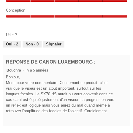
sur
Rapport
5
qualité-
Conception
prix,
Conception,
5
5
sur
sur
5
Utile ?
5
Oui ·
2
Non ·
0
Signaler
RÉPONSE DE CANON LUXEMBOURG :
Bouchra
·
il y a 5 années
Bonjour,
Merci pour votre commentaire. Concernant ce produit, c'est
vrai que le viseur est un atout important, surtout sur les
longues focales. Le SX70 HS aurait pu vous convenir dans ce
cas car il est équipé justement d'un viseur. La progression vers
un reflex est logique mais vous aurez du mal quand même à
retrouver l'amplitude des focales de l'objectif. Cordialement