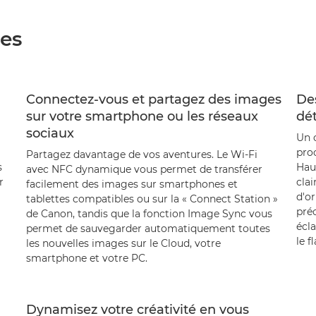
ées
Connectez-vous et partagez des images
Des
sur votre smartphone ou les réseaux
dét
sociaux
Un c
pro
Partagez davantage de vos aventures. Le Wi-Fi
s
Haut
avec NFC dynamique vous permet de transférer
r
clai
facilement des images sur smartphones et
d'or
tablettes compatibles ou sur la « Connect Station »
préc
de Canon, tandis que la fonction Image Sync vous
écla
permet de sauvegarder automatiquement toutes
le f
les nouvelles images sur le Cloud, votre
smartphone et votre PC.
Dynamisez votre créativité en vous