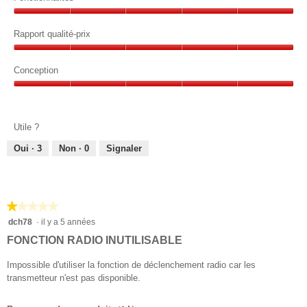
sur
Fonctionnalités,
5
5
Rapport qualité-prix
sur
Rapport
5
qualité-
Conception
prix,
Conception,
5
5
sur
sur
5
Utile ?
5
Oui ·
3
Non ·
0
Signaler
★★★★★
★★★★★
1
dch78
·
il y a 5 années
sur
FONCTION RADIO INUTILISABLE
5
étoiles.
Impossible d'utiliser la fonction de déclenchement radio car les
transmetteur n'est pas disponible.