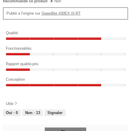
Recommande ce produit
✘
Non
Publié à l'origine sur
Speedlite 430EX III-RT
Qualité
Qualité,
4
Fonctionnalités
sur
Fonctionnalités,
5
1
Rapport qualité-prix
sur
Rapport
5
qualité-
Conception
prix,
Conception,
1
4
sur
sur
5
Utile ?
5
Oui ·
0
Non ·
13
Signaler