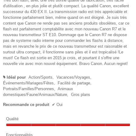
Très bon flash, avec une très bonne qualité de fabrication, très facile
cont
ci-
d'utilisation , en plus jolie et plutôt compact. La qualité Canon, excellent
des
successeur du 430 EX II. La transmission radio est très appréciable et
fonctionne parfaitement bien, même quand on est éloigné. Je suis très
content que Canon ne rende pas ses anciens produits obsolètes, car ce
flash est parfaitement comptabilite avec mon nouveau Canon R7 et le
nouveau transmetteur ST E10. Dommage que le Canon R7 ne dispose
pas de systeme radio interne pour commander les flashs à distance,
mais en revanche le prix de ce nouveau transmetteur est raisonable et
surtout ultra compact, il fonctionne sans piles et il est tropicalisé !Le
must! Ce flash est sortie en 2015 je crois, et pourtant il s'offre une
nouvelle vie avec mon nouvel équipement. Bravo Canon. Aucun regret!
Idéal pour
Action/Sports,
Vacances/Voyages,
#
Événements/Mariages/Fêtes,
Facilité de partage,
Portraits/Familles/Personnes,
Animaux
domestiques/Faune/Animaux/Nature,
Gros plans
Recommande ce produit
✔
Oui
Qualité
Qualité,
5
Fonctionnalités