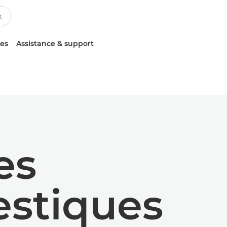
ces
Assistance & support
es
stiques