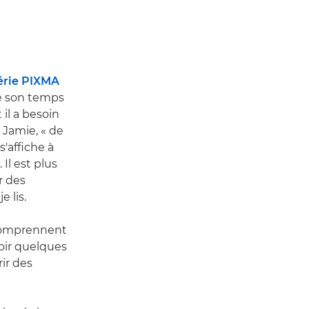
érie PIXMA
re son temps
il a besoin
e Jamie, « de
s'affiche à
Il est plus
r des
 lis.
 comprennent
voir quelques
ir des