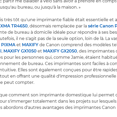
c partir me balader à vélo sans avoir à prendre en comp
squ'au bureau, ou jusqu'à la maison. »
s très tôt qu'une imprimante fiable était essentielle et 
PIXMA TR4650
, désormais remplacée par la
série Canon 
ante de bureau à domicile idéale pour répondre à ses be
utefois, il ne s'agit pas de la seule option, loin de là. La
s
PIXMA
et
MAXIFY
de Canon comprend des modèles tel
i
,
MAXIFY GX1050
et
MAXIFY GX2050
, des imprimantes 
es pour les personnes qui, comme Jamie, étaient habitu
nnement de bureau. Ces imprimantes sont faciles à conf
 intuitive. Elles sont également conçues pour être rapides
out en offrant une qualité d'impression professionnelle 
se peut compter.
plique comment son imprimante domestique lui permet d
ur s'immerger totalement dans les projets sur lesquels il 
us abordons d'autres avantages des imprimantes Canon 