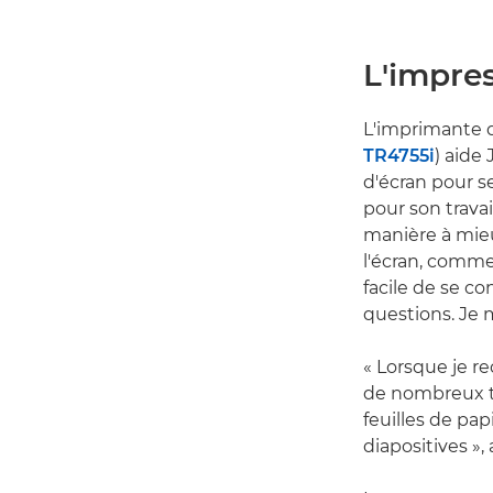
L'impres
L'imprimante 
TR4755i
) aide
d'écran pour s
pour son travail
manière à mieux
l'écran, comme
facile de se co
questions. Je m
« Lorsque je r
de nombreux ta
feuilles de pa
diapositives », 