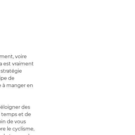
ement, voire
a est vraiment
 stratégie
uipe de
le à manger en
'éloigner des
e temps et de
oin de vous
re le cyclisme,