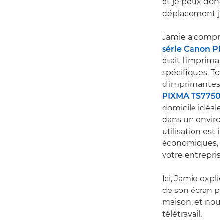
et je peux don
déplacement ju
Jamie a compri
série Canon 
était l'imprim
spécifiques. To
d'imprimante
PIXMA TS7750
domicile idéal
dans un enviro
utilisation est
économiques, t
votre entrepri
Ici, Jamie ex
de son écran po
maison, et no
télétravail.