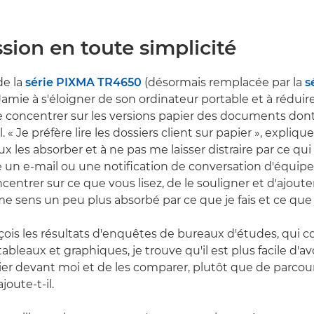
sion en toute simplicité
de la
série PIXMA TR4650
(désormais remplacée par la
s
 Jamie à s'éloigner de son ordinateur portable et à rédui
e concentrer sur les versions papier des documents dont 
. « Je préfère lire les dossiers client sur papier », expliqu
 les absorber et à ne pas me laisser distraire par ce qui 
 un e-mail ou une notification de conversation d'équipe. 
ncentrer sur ce que vous lisez, de le souligner et d'ajoute
e sens un peu plus absorbé par ce que je fais et ce que je
eçois les résultats d'enquêtes de bureaux d'études, qui
bleaux et graphiques, je trouve qu'il est plus facile d'a
pier devant moi et de les comparer, plutôt que de parcour
ajoute-t-il.