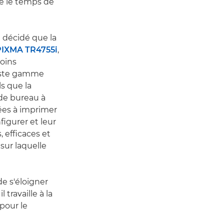
te le temps de
a décidé que la
PIXMA TR4755i
,
soins
 vaste gamme
s que la
de bureau à
ées à imprimer
igurer et leur
, efficaces et
sur laquelle
e s'éloigner
travaille à la
pour le