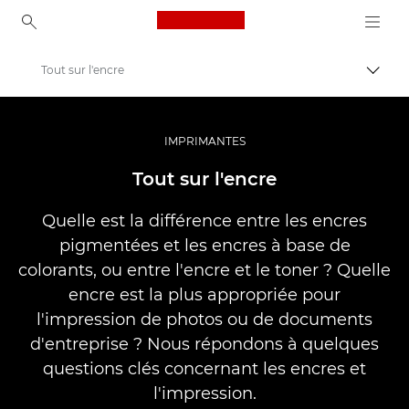
Canon Logo, back to ho
Tout sur l'encre
Bascul
Canon
Vidéo et photographie professionnelles
IMPRIMANTES
Banque d'informations : source d'informations sur la photographie
Tout sur l'encre
Quelle est la différence entre les encres
pigmentées et les encres à base de
colorants, ou entre l'encre et le toner ? Quelle
encre est la plus appropriée pour
l'impression de photos ou de documents
d'entreprise ? Nous répondons à quelques
questions clés concernant les encres et
l'impression.