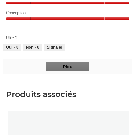
sur
Rapport
5
qualité-
Conception
prix,
Conception,
5
5
sur
sur
5
Utile ?
5
Oui ·
0
Non ·
0
Signaler
Plus
Produits associés