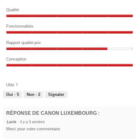
Qualité
Qualité,
5
Fonctionnalités
sur
Fonctionnalités,
5
5
Rapport qualité-prix
sur
Rapport
5
qualité-
Conception
prix,
Conception,
4
5
sur
sur
5
Utile ?
5
Oui ·
5
Non ·
2
Signaler
RÉPONSE DE CANON LUXEMBOURG :
Lucie
·
il y a 3 années
Merci pour votre commentaire.