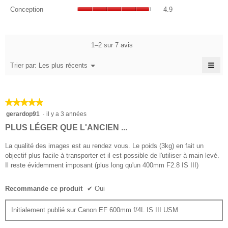
moyenne
de
Conception,
note
prix,
Conception
4.9
est
la
La
moyenne
La
5
note
valeur
est
valeur
sur
moyenne
de
5
de
5.
est
la
1–2 sur 7 avis
sur
la
5
note
5.
note
sur
≡
moyenne
Menu
Trier par:
Les plus récents
moyenne
▼
5.
est
Cliq
est
4.9
sur
4
le
sur
sur
bou
5.
★★★★★
★★★★★
suiv
5.
pour
5
gerardop91
·
il y a 3 années
mett
sur
à
PLUS LÉGER QUE L'ANCIEN ...
jour
5
le
étoiles.
La qualité des images est au rendez vous. Le poids (3kg) en fait un
cont
ci-
objectif plus facile à transporter et il est possible de l'utiliser à main levé.
des
Il reste évidemment imposant (plus long qu'un 400mm F2.8 IS III)
Recommande ce produit
✔
Oui
Initialement publié sur Canon EF 600mm f/4L IS III USM