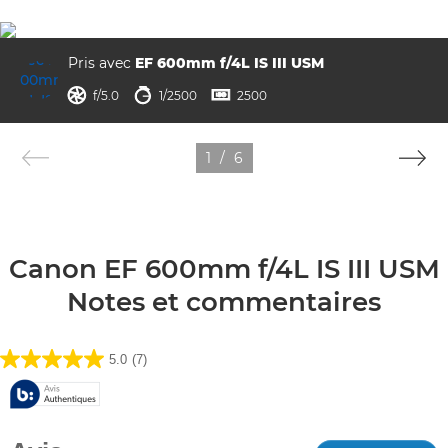
Pris avec
EF 600mm f/4L IS III USM
ouverture
vitesse d'obturation
ISO



f/5.0
1/2500
2500
1
/
6
Canon EF 600mm f/4L IS III USM
Notes et commentaires
5.0
(7)
5.0
sur
5
étoiles.