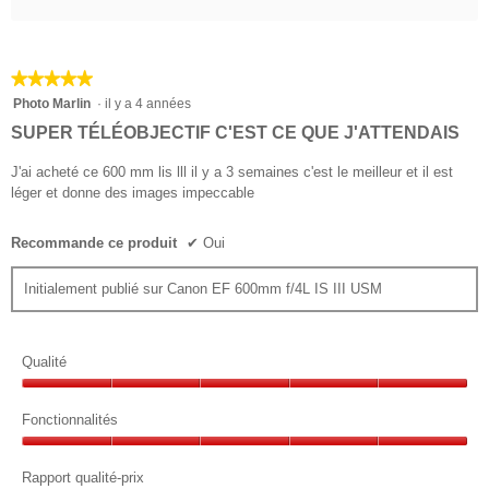
★★★★★
★★★★★
5
Photo Marlin
·
il y a 4 années
sur
SUPER TÉLÉOBJECTIF C'EST CE QUE J'ATTENDAIS
5
étoiles.
J'ai acheté ce 600 mm lis lll il y a 3 semaines c'est le meilleur et il est
léger et donne des images impeccable
Recommande ce produit
✔
Oui
Initialement publié sur Canon EF 600mm f/4L IS III USM
Qualité
Qualité,
5
Fonctionnalités
sur
Fonctionnalités,
5
5
Rapport qualité-prix