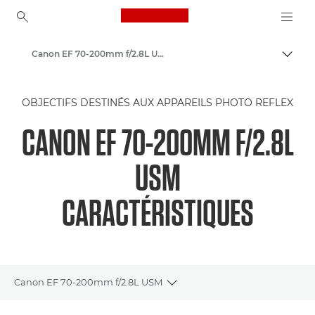
Canon Logo, back to ho
Canon EF 70-200mm f/2.8L USM - Objectifs - Objectifs photo
Bascul
Canon
OBJECTIFS DESTINÉS AUX APPAREILS PHOTO REFLEX
Objectifs pour appareil photo Canon
CANON EF 70-200MM F/2.8L
USM
CARACTÉRISTIQUES
Canon EF 70-200mm f/2.8L USM
Toggle breadcrumbs