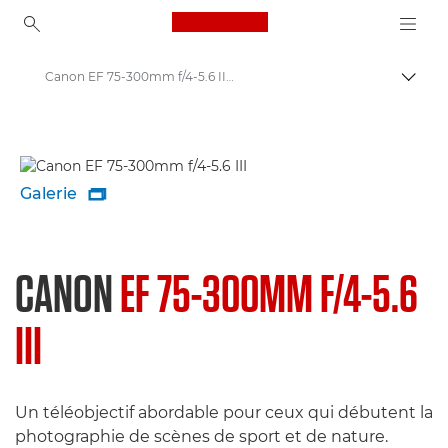
Canon Logo, back to ho
Canon EF 75-300mm f/4-5.6 III - Objectifs - Objectifs photo
Bascul
Canon
Objectifs pour appareil photo Canon
Galerie

CANON
EF 75-300MM F/4-5.6
III
Un téléobjectif abordable pour ceux qui débutent la
photographie de scènes de sport et de nature.