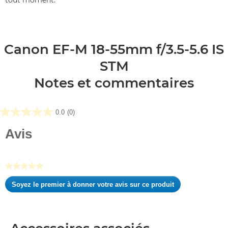
tout moment.
Canon EF-M 18-55mm f/3.5-5.6 IS
STM
Notes et commentaires
0.0
(0)
0.0
sur
Avis
5
étoiles.
★★★★★
Aucune
Soyez le premier à donner votre avis sur ce produit
valeur
.
de
Cette
notation
action
entraînera