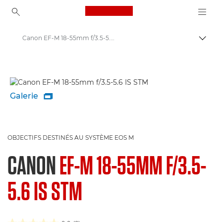
Canon Logo, back to ho
Canon EF-M 18-55mm f/3.5-5.6 IS STM - Objectifs - Objectifs photo
Bascul
Canon
Objectifs pour appareil photo Canon
Galerie

OBJECTIFS DESTINÉS AU SYSTÈME EOS M
CANON
EF-M 18-55MM F/3.5-
5.6 IS STM