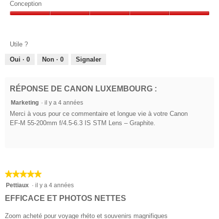
qualité-
Conception
prix,
Conception,
5
5
sur
sur
5
Utile ?
5
Oui ·
0
Non ·
0
Signaler
RÉPONSE DE CANON LUXEMBOURG :
Marketing
·
il y a 4 années
Merci à vous pour ce commentaire et longue vie à votre Canon
EF-M 55-200mm f/4.5-6.3 IS STM Lens – Graphite.
★★★★★
★★★★★
5
Pettiaux
·
il y a 4 années
sur
EFFICACE ET PHOTOS NETTES
5
étoiles.
Zoom acheté pour voyage rhéto et souvenirs magnifiques