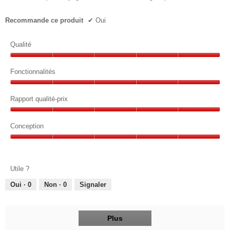
Recommande ce produit
✔
Oui
Qualité
Qualité,
5
Fonctionnalités
sur
Fonctionnalités,
5
5
Rapport qualité-prix
sur
Rapport
5
qualité-
Conception
prix,
Conception,
5
5
sur
sur
5
Utile ?
5
Oui ·
0
Non ·
0
Signaler
Plus