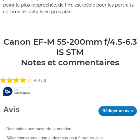
point la plus rapprochée, de 1 m, est idéale pour les portraits
comme les détails en gros plan.
Canon EF-M 55-200mm f/4.5-6.3
IS STM
Notes et commentaires
4.0
(8)
4.0
sur
5
étoiles.
Avis
8
Rédiger un avis
.
avis
Cet
act
ent
Description sommaire de la notation
l'o
Sélectionnez une ligne ci-dessous pour filtrer les avis.