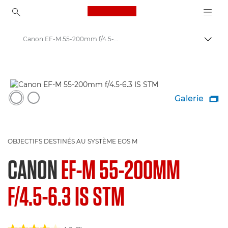
Canon Logo, back to ho
Canon EF-M 55-200mm f/4.5-6.3 IS STM - Objectifs - Objectifs photo
Bascul
Canon
Objectifs pour appareil photo Canon
Galerie

OBJECTIFS DESTINÉS AU SYSTÈME EOS M
CANON
EF-M 55-200MM
F/4.5-6.3 IS STM