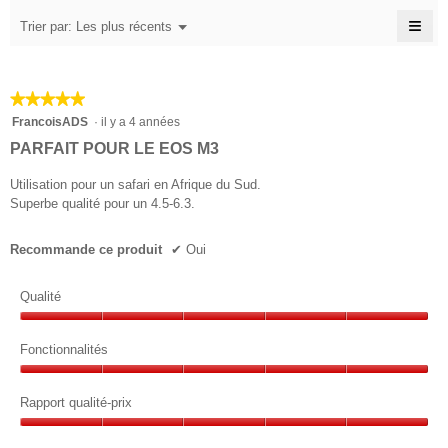
4.3
note
5.
note
sur
≡
moyenne
Menu
Trier par:
Les plus récents
moyenne
▼
5.
est
Cliq
est
4.5
sur
4.4
le
sur
sur
bou
5.
★★★★★
★★★★★
suiv
5.
pour
5
FrancoisADS
·
il y a 4 années
mett
sur
à
PARFAIT POUR LE EOS M3
jour
5
le
étoiles.
Utilisation pour un safari en Afrique du Sud.
cont
ci-
Superbe qualité pour un 4.5-6.3.
des
Recommande ce produit
✔
Oui
Qualité
Qualité,
5
Fonctionnalités
sur
Fonctionnalités,
5
5
Rapport qualité-prix
sur
Rapport
5