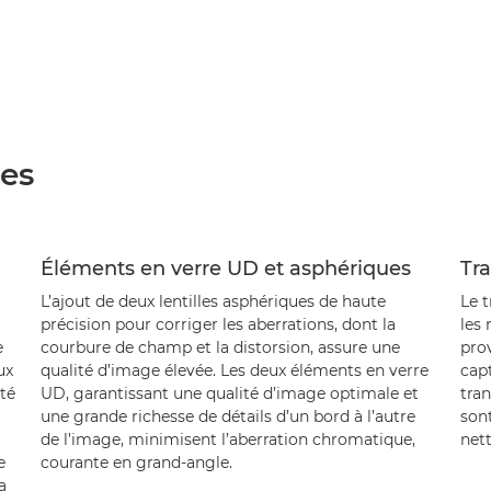
ées
Éléments en verre UD et asphériques
Tr
L’ajout de deux lentilles asphériques de haute
Le 
précision pour corriger les aberrations, dont la
les 
e
courbure de champ et la distorsion, assure une
prov
ux
qualité d’image élevée. Les deux éléments en verre
capt
té
UD, garantissant une qualité d’image optimale et
tran
une grande richesse de détails d’un bord à l’autre
sont
de l’image, minimisent l’aberration chromatique,
nett
e
courante en grand-angle.
a