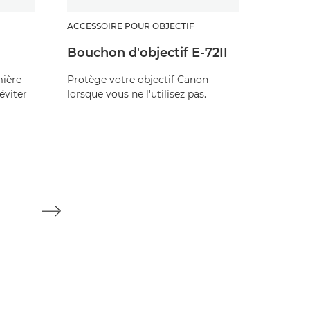
ACCESSOIRE POUR OBJECTIF
ACCESSO
Bouchon d'objectif E-72II
Bouch
l'objec
mière
Protège votre objectif Canon
éviter
lorsque vous ne l'utilisez pas.
Protège
lorsque 