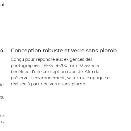
eut
 4
Conception robuste et verre sans plomb
Conçu pour répondre aux exigences des
photographes, l’EF-S 18-200 mm f/3,5-5,6 IS
bénéficie d’une conception robuste. Afin de
préserver l’environnement, sa formule optique est
réalisée à partir de verre sans plomb.
de
à
s.
é à
mps