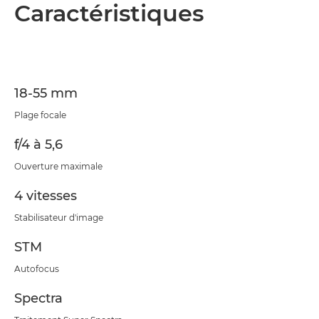
Présentation
Caractéristiques
Caractéristiques
18-55 mm
Plage focale
f/4 à 5,6
Ouverture maximale
4 vitesses
Stabilisateur d'image
STM
Autofocus
Spectra