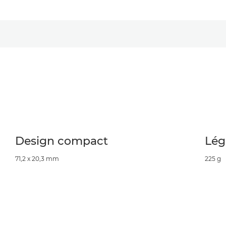
Design compact
Lég
71,2 x 20,3 mm
225 g