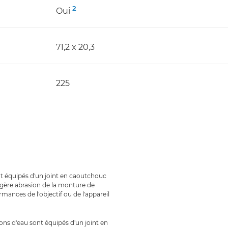
2
Oui
71,2 x 20,3
225
ont équipés d'un joint en caoutchouc
légère abrasion de la monture de
mances de l'objectif ou de l'appareil
ions d'eau sont équipés d'un joint en