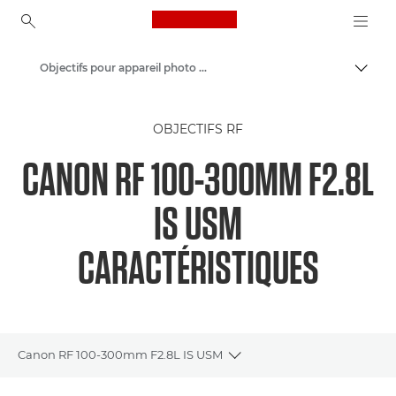
Canon Logo, back to ho
Objectifs pour appareil photo Canon
Bascul
Canon
OBJECTIFS RF
CANON RF 100-300MM F2.8L
IS USM
CARACTÉRISTIQUES
Canon RF 100-300mm F2.8L IS USM
Toggle breadcrumbs