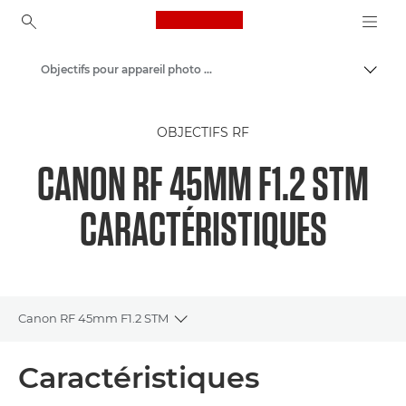
Canon Logo, back to ho
Objectifs pour appareil photo Canon
Bascul
Canon
OBJECTIFS RF
CANON RF 45MM F1.2 STM
CARACTÉRISTIQUES
Canon RF 45mm F1.2 STM
Toggle breadcrumbs
Présentation
Caractéristiques