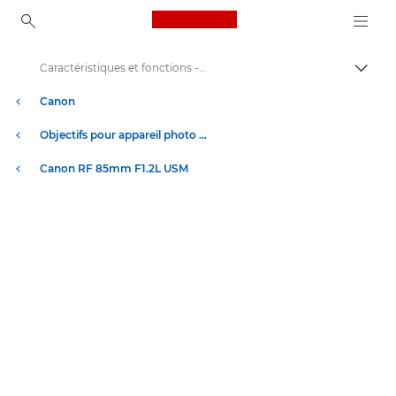
Canon Logo, back to ho
Caractéristiques et fonctions - RF 85mm F1.2L USM
Bascul
Canon
Objectifs pour appareil photo Canon
Canon RF 85mm F1.2L USM