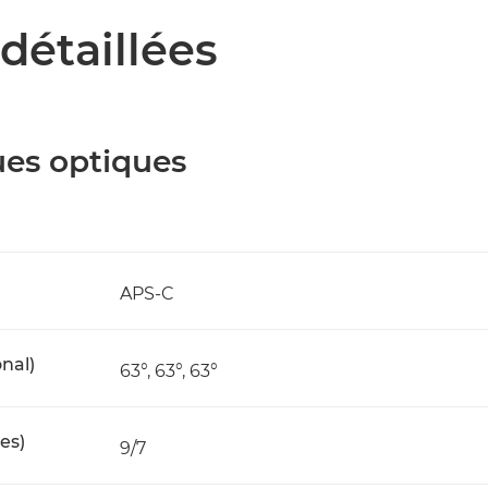
détaillées
ues optiques
APS-C
nal)
63°, 63°, 63°
es)
9/7