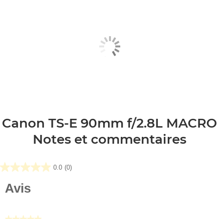
Canon TS-E 90mm f/2.8L MACRO
Notes et commentaires
0.0
(0)
0.0
sur
Avis
5
étoiles.
★★★★★