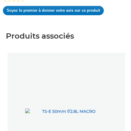
Aucune
Soyez le premier à donner votre avis sur ce produit
valeur
.
de
Cette
notation
action
entraînera
Produits associés
l'ouverture
d'une
boîte
de
dialogue.