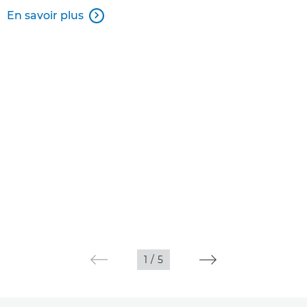
En savoir plus

1
/
5