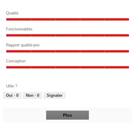
Qualité
Qualité,
5
Fonctionnalités
sur
Fonctionnalités,
5
5
Rapport qualité-prix
sur
Rapport
5
qualité-
Conception
prix,
Conception,
5
5
sur
sur
5
Utile ?
5
Oui ·
0
Non ·
0
Signaler
Plus