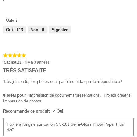
des
Utile ?
Oui ·
113
Non ·
0
Signaler
★★★★★
★★★★★
5
Cachou21
·
il y a 3 années
sur
TRÈS SATISFAITE
5
étoiles.
Très joli rendu, les photos sont parfaites et la qualité irréprochable !
Idéal pour
Impression de documents/présentations,
Projets créatifs,
#
Impression de photos
Recommande ce produit
✔
Oui
Publié à l'origine sur
Canon SG-201 Semi-Gloss Photo Paper Plus
4x6"