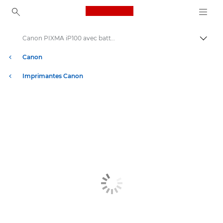
Canon Logo, back to ho
Canon PIXMA iP100 avec batterie - Imprimantes photo jet d'encre
Bascul
Canon
Imprimantes Canon