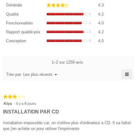
Générale,
★★★★★
★★★★★
Générale
4.3
La
Qualité,
valeur
Qualité
4.2
La
de
Fonctionnalités,
valeur
Fonctionnalités
4.0
la
La
de
Rapport
note
valeur
Rapport qualité-prix
4.2
la
qualité-
moyenne
de
Conception,
note
prix,
Conception
4.0
est
la
La
moyenne
La
4.3
note
valeur
est
valeur
sur
moyenne
de
4.2
de
5.
est
la
1–2 sur 1259 avis
sur
la
4
note
5.
note
sur
≡
moyenne
Menu
Trier par:
Les plus récents
moyenne
▼
5.
est
Cliq
est
4
sur
4.2
le
sur
sur
bou
5.
★★★★★
★★★★★
suiv
5.
pour
3
Ktya
·
il y a 8 jours
mett
sur
à
INSTALLATION PAR CD
jour
5
le
étoiles.
Installation impossible car, on n'utilise plus d'ordinateur a CD. Il va falloir
cont
ci-
que j'en achète un pour utiliser l'imprimante
des