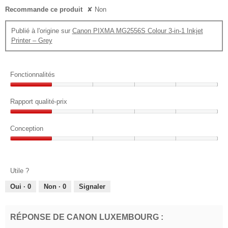
Recommande ce produit
✘
Non
Publié à l'origine sur
Canon PIXMA MG2556S Colour 3-in-1 Inkjet
Printer – Grey
Fonctionnalités
Fonctionnalités,
1
Rapport qualité-prix
sur
Rapport
5
qualité-
Conception
prix,
Conception,
1
1
sur
sur
5
Utile ?
5
Oui ·
0
Non ·
0
Signaler
RÉPONSE DE CANON LUXEMBOURG :