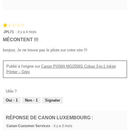
★★★★★
★★★★★
1
JPL71
·
il y a 4 mois
sur
MÉCONTENT !!!
5
étoiles.
bonjour, Je ne trouve pas le pilote sur votre site !!!
Publié à l'origine sur
Canon PIXMA MG2556S Colour 3-in-1 Inkjet
Printer – Grey
Utile ?
Oui ·
1
Non ·
1
Signaler
RÉPONSE DE CANON LUXEMBOURG :
Canon Customer Services
·
il y a 3 mois