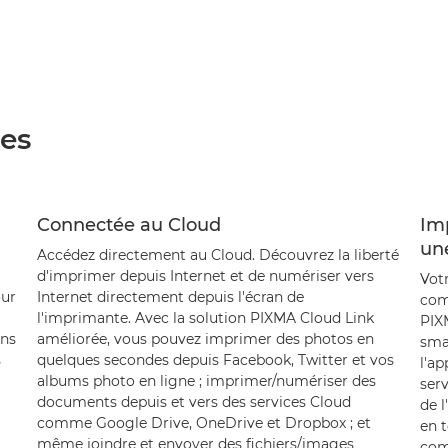
ées
Connectée au Cloud
Im
un
Accédez directement au Cloud. Découvrez la liberté
d'imprimer depuis Internet et de numériser vers
Vot
our
Internet directement depuis l'écran de
com
l'imprimante. Avec la solution PIXMA Cloud Link
PIX
ons
améliorée, vous pouvez imprimer des photos en
smar
s
quelques secondes depuis Facebook, Twitter et vos
l'a
albums photo en ligne ; imprimer/numériser des
ser
documents depuis et vers des services Cloud
de l
comme Google Drive, OneDrive et Dropbox ; et
en t
même joindre et envoyer des fichiers/images
com