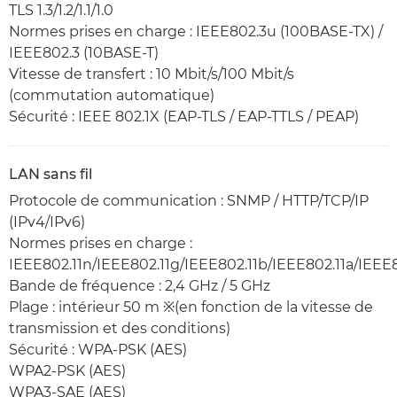
TLS 1.3/1.2/1.1/1.0
Normes prises en charge : IEEE802.3u (100BASE-TX) /
IEEE802.3 (10BASE-T)
Vitesse de transfert : 10 Mbit/s/100 Mbit/s
(commutation automatique)
Sécurité : IEEE 802.1X (EAP-TLS / EAP-TTLS / PEAP)
LAN sans fil
Protocole de communication : SNMP / HTTP/TCP/IP
(IPv4/IPv6)
Normes prises en charge :
IEEE802.11n/IEEE802.11g/IEEE802.11b/IEEE802.11a/IEEE8
Bande de fréquence : 2,4 GHz / 5 GHz
Plage : intérieur 50 m ※(en fonction de la vitesse de
transmission et des conditions)
Sécurité : WPA-PSK (AES)
WPA2-PSK (AES)
WPA3-SAE (AES)