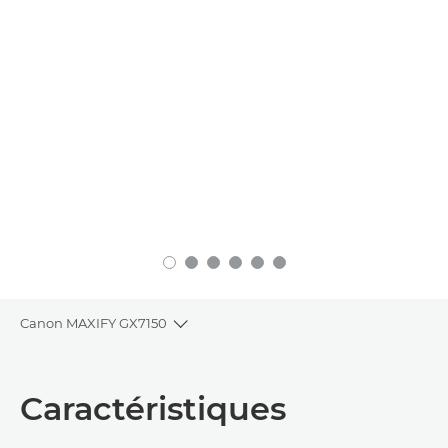
Canon MAXIFY GX7150
Toggle breadcrumbs
Présentation
Caractéristiques
Caractéristiques