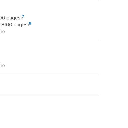
7
00 pages)
8
 8100 pages)
ire
ire