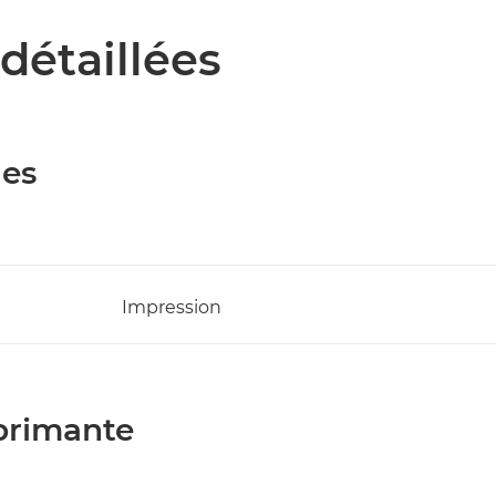
détaillées
les
Impression
mprimante