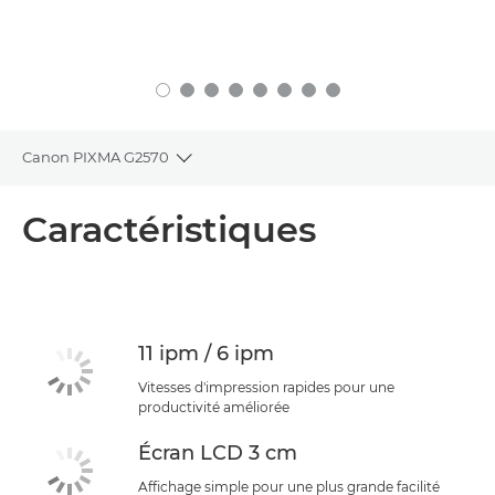
Canon PIXMA G2570
Toggle breadcrumbs
Présentation
Caractéristiques
Caractéristiques
Assistance
11 ipm / 6 ipm
ACHETER DE L'ENCRE
Vitesses d'impression rapides pour une
productivité améliorée
Écran LCD 3 cm
Affichage simple pour une plus grande facilité