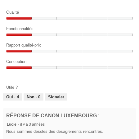
Qualité
Qualité,
1
Fonctionnalités
sur
Fonctionnalités,
5
1
Rapport qualité-prix
sur
Rapport
5
qualité-
Conception
prix,
Conception,
1
1
sur
sur
5
Utile ?
5
Oui ·
4
Non ·
0
Signaler
RÉPONSE DE CANON LUXEMBOURG :
Lucie
·
il y a 3 années
Nous sommes désolés des désagréments rencontrés.