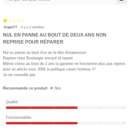
o
a
Cliq
u
r
n
sur
4
v
e
le
y
e
a
bou
n
l
★★★★★
★★★★★
suiv
r
t
n
pour
1
a
Angel77
·
il y a 2 années
t
r
mett
n
sur
u
à
c
a
NUL EN PANNE AU BOUT DE DEUX ANS NON
jour
5
é
r
î
e
le
REPRISE POUR RÉPARER
étoiles.
e
e
n
cont
r
d
ci-
e
s
Nul en panne au bout d'un an la tête d'impression.
des
i
'
r
Reprise chez Boulanger envoyé et reparé
.
u
a
s
Même chose au bout de 2 ans la garantie ne fonctionne plus pas reprise
4
n
l
pour un article sous 300€ la politique canon honteux !!!
e
e
s
'
Je ne conseille pas
.
b
o
u
o
R
u
r
Recommande ce produit
✘
Non
î
v
é
5
t
e
d
e
r
é
Qualité
i
d
t
t
e
g
Qualité,
u
o
d
3
Fonctionnalités
r
é
i
i
sur
e
i
Fonctionnalités,
a
5
d
l