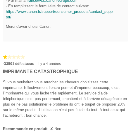
- Par mail à
france@cc.canon-europe.com
i
- En remplissant le formulaire de contact suivant:
l
https://www.canon.fr/support/consumer_products/contact_supp
ort/
e
s
Merci d'avoir choisi Canon.
.
★★★★★
★★★★★
1
G3501 défectueux
·
il y a 4 années
sur
IMPRIMANTE CATASTROPHIQUE
5
étoiles.
Si vous souhaitez vous arracher les cheveux choisissez cette
imprimante. Effectivement l’encre permet d’imprimer beaucoup, c’est
l’imprimante qui vous lâche très rapidement. Le service d’aide
téléphonique n’est pas performant, impatient et à l’arrivée désagréable en
plus de ne pas solutionner le problème ils ont le toupet de proposer 20%
sur le même produit. L’utilisation n’est pas fluide du tout, à tout ceux qui
l’achèteront : bon chance.
Recommande ce produit
✘
Non