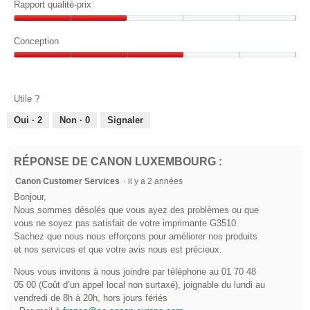
l
3
Rapport qualité-prix
l
'
e
sur
o
y
u
Rapport
s
5
g
n
a
qualité-
Conception
u
.
e
8
prix,
e
b
Conception,
2
a
.
o
3
sur
n
î
sur
5
Utile ?
t
n
5
e
é
Oui ·
2
Non ·
0
Signaler
d
e
e
d
s
RÉPONSE DE CANON LUXEMBOURG :
i
.
a
Canon Customer Services
·
il y a 2 années
1
l
Bonjour,
s
o
Nous sommes désolés que vous ayez des problèmes ou que
g
u
vous ne soyez pas satisfait de votre imprimante G3510.
u
r
Sachez que nous nous efforçons pour améliorer nos produits
e
et nos services et que votre avis nous est précieux.
5
.
é
Nous vous invitons à nous joindre par téléphone au 01 70 48
05 00 (Coût d’un appel local non surtaxé), joignable du lundi au
t
vendredi de 8h à 20h, hors jours fériés
o