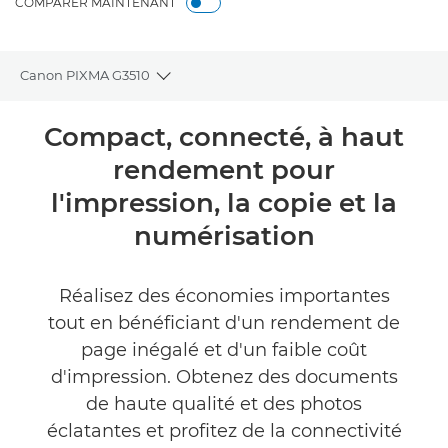
COMPARER MAINTENANT
Canon PIXMA G3510
Toggle breadcrumbs
Présentation
Compact, connecté, à haut
rendement pour
Caractéristiques
l'impression, la copie et la
Commentaires
numérisation
Assistance
Réalisez des économies importantes
tout en bénéficiant d'un rendement de
ACHETER DE L'ENCRE
page inégalé et d'un faible coût
d'impression. Obtenez des documents
de haute qualité et des photos
éclatantes et profitez de la connectivité