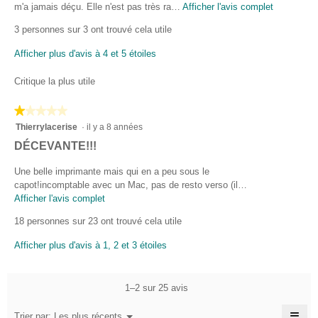
i
5.
m'a jamais déçu. Elle n'est pas très ra…
Afficher l'avis complet
C
s
e
3 personnes sur 3 ont trouvé cela utile
t
d
t
e
Afficher plus d'avis à 4 et 5 étoiles
e
P
a
Critique la plus utile
h
c
t
i
★★★★★
★★★★★
i
l
1
Thierrylacerise
·
il y a 8 années
o
p
sur
n
A
DÉCEVANTE!!!
5
.
e
v
étoiles.
n
R
Une belle imprimante mais qui en a peu sous le
i
t
capot!incomptable avec un Mac, pas de resto verso (il…
é
r
s
Afficher l'avis complet
C
d
a
e
d
18 personnes sur 23 ont trouvé cela utile
i
î
t
e
n
t
g
Afficher plus d'avis à 1, 2 et 3 étoiles
T
e
e
é
r
h
a
i
a
c
i
1–2 sur 25 avis
l
l
t
e
'
i
y
≡
r
Menu
Trier par:
Les plus récents
o
▼