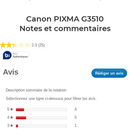
Canon PIXMA G3510
Notes et commentaires
2.3
(25)
2.3
sur
5
étoiles.
Avis
25
Rédiger un avis
.
avis
Cet
act
ent
Description sommaire de la notation
l'o
Sélectionnez une ligne ci-dessous pour filtrer les avis.
d'u
boî
4 avis avec 5 étoiles.
Sélectionnez pour filtrer les avi
5
étoiles
4
★
de
5 avis avec 4 étoiles.
Sélectionnez pour filtrer les avi
4
étoiles
5
dia
★
1 avis avec 3 étoiles.
Sélectionnez pour filtrer les avi
3
étoiles
1
★