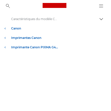
Canon Logo, back to ho
Caractéristiques du modèle Canon PIXMA G4570
Bascul
Canon
Imprimantes Canon
Imprimante Canon PIXMA G4570