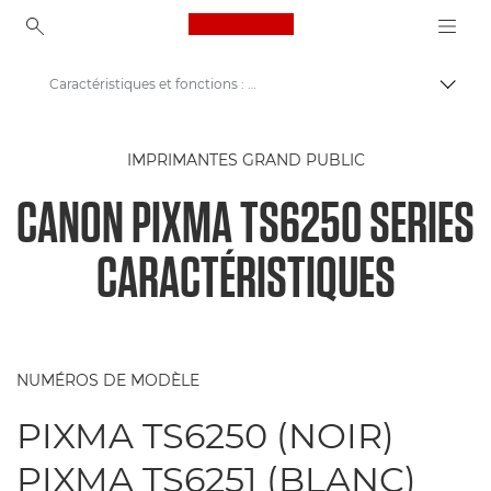
Canon Logo, back to ho
Caractéristiques et fonctions : PIXMA TS6250
Bascul
Canon
IMPRIMANTES GRAND PUBLIC
Imprimantes Canon
CANON PIXMA TS6250 SERIES
Série Canon PIXMA TS6250 - Imprimantes
CARACTÉRISTIQUES
NUMÉROS DE MODÈLE
PIXMA TS6250 (NOIR)
PIXMA TS6251 (BLANC)