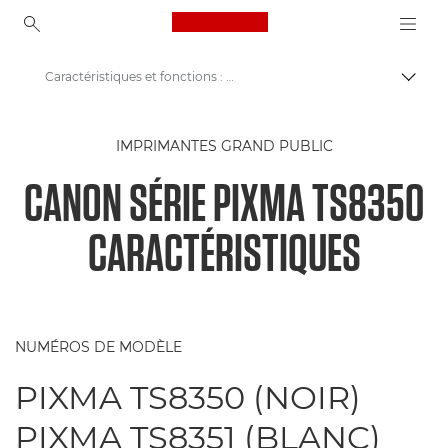
Canon Logo, back to ho
Caractéristiques et fonctions : série PIXMA TS8350
Bascul
Canon
IMPRIMANTES GRAND PUBLIC
Imprimantes Canon
CANON SÉRIE PIXMA TS8350
Série Canon PIXMA TS8350
CARACTÉRISTIQUES
NUMÉROS DE MODÈLE
PIXMA TS8350 (NOIR)
PIXMA TS8351 (BLANC)