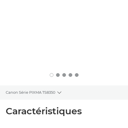
Canon Série PIXMA TS8350
Toggle breadcrumbs
Présentation
Caractéristiques
Caractéristiques