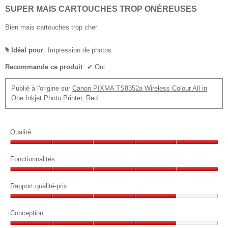
sur
SUPER MAIS CARTOUCHES TROP ONÉREUSES
5
étoiles.
Bien mais cartouches trop cher
Idéal pour
Impression de photos
#
Recommande ce produit
✔
Oui
Publié à l'origine sur
Canon PIXMA TS8352a Wireless Colour All in
One Inkjet Photo Printer, Red
Qualité
Qualité,
5
Fonctionnalités
sur
Fonctionnalités,
5
5
Rapport qualité-prix
sur
Rapport
5
qualité-
Conception
prix,