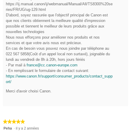
https://ij.manual.canon/ij/webmanual/Manual/All/TS8300%20se
t
ries/FR/UG/ug-129.html
o
D'abord, soyez rassurée que l'objectif principal de Canon est
i
que nos clients obtiennent la meilleure qualité d'impression
l
possible et tiennent le meilleur de leurs produits grâce aux
nouvelles technologies
e
Nous nous efforçons pour améliorer nos produits et nos
s
services et que votre avis nous est précieux.
.
En cas de besoin vous pouvez nous joindre par téléphone au
022 567 5858(Coût d’un appel local non surtaxé), joignable du
lundi au vendredi de 8h à 20h, hors jours fériés
- Par mail à
france@cc.canon-europe.com
- En remplissant le formulaire de contact suivant:
https://www.canon.fr/support/consumer_products/contact_supp
ort/
Merci d'avoir choisi Canon.
★★★★★
★★★★★
5
Peha
·
il y a 2 années