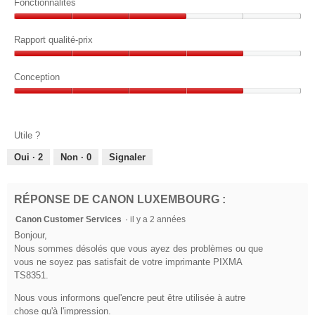
2
Fonctionnalités
e
é
i
s
sur
d
i
Fonctionnalités,
a
5
'
.
l
3
Rapport qualité-prix
l
u
sur
o
y
n
Rapport
5
g
e
a
qualité-
Conception
u
b
6
prix,
e
o
Conception,
4
a
.
î
4
sur
n
t
sur
5
Utile ?
e
n
5
d
é
Oui ·
2
Non ·
0
Signaler
e
e
d
i
s
RÉPONSE DE CANON LUXEMBOURG :
a
.
l
Canon Customer Services
·
il y a 2 années
2
o
Bonjour,
s
g
Nous sommes désolés que vous ayez des problèmes ou que
u
u
vous ne soyez pas satisfait de votre imprimante PIXMA
e
r
TS8351.
.
5
Nous vous informons quel'encre peut être utilisée à autre
é
chose qu'à l'impression.