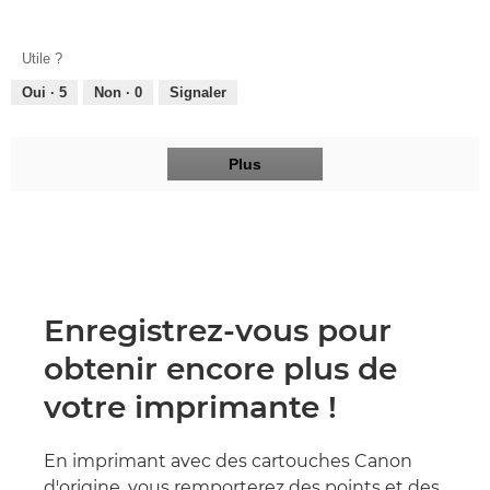
Conception,
4
4
sur
sur
5
Utile ?
5
Oui ·
5
Non ·
0
Signaler
Plus
Enregistrez-vous pour
obtenir encore plus de
votre imprimante !
En imprimant avec des cartouches Canon
d'origine, vous remporterez des points et des