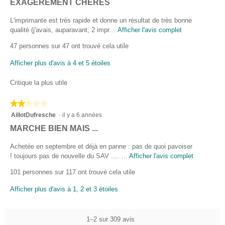
i
EXAGÉRÉMENT CHÈRES
5.
s
L'imprimante est très rapide et donne un résultat de très bonne
d
qualité (j'avais, auparavant, 2 impr…
Afficher l'avis complet
C
e
e
47 personnes sur 47 ont trouvé cela utile
t
d
t
v
Afficher plus d'avis à 4 et 5 étoiles
e
a
a
Critique la plus utile
u
c
t
.
★★★★★
★★★★★
i
R
2
AillotDufresche
·
il y a 6 années
o
é
sur
n
A
MARCHE BIEN MAIS ...
5
d
e
v
étoiles.
n
i
Achetée en septembre et déjà en panne : pas de quoi pavoiser
i
t
! toujours pas de nouvelle du SAV .... …
Afficher l'avis complet
C
g
r
s
e
é
101 personnes sur 117 ont trouvé cela utile
a
t
d
i
î
t
e
Afficher plus d'avis à 1, 2 et 3 étoiles
n
e
l
A
e
a
y
r
i
c
a
1–2 sur 309 avis
a
t
l