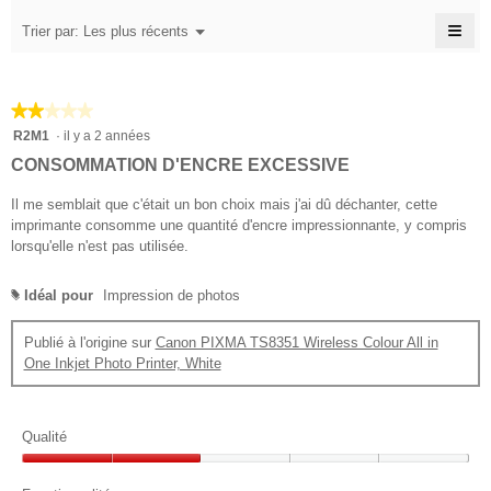
l
6
i
≡
l
Menu
Trier par:
Les plus récents
'
▼
o
a
o
Cliq
o
n
n
sur
u
t
e
le
n
v
bou
n
D
★★★★★
★★★★★
suiv
e
é
t
pour
u
2
R2M1
·
il y a 2 années
r
r
mett
e
sur
f
t
à
a
CONSOMMATION D'ENCRE EXCESSIVE
s
jour
5
u
r
î
le
étoiles.
.
r
n
Il me semblait que c'était un bon choix mais j'ai dû déchanter, cette
cont
e
e
ci-
4
e
imprimante consomme une quantité d'encre impressionnante, y compris
s
des
d
r
lorsqu'elle n'est pas utilisée.
s
c
'
a
u
u
l
h
Idéal pour
Impression de photos
#
r
n
'
e
e
5
o
.
Publié à l'origine sur
Canon PIXMA TS8351 Wireless Colour All in
b
u
é
One Inkjet Photo Printer, White
o
R
v
t
î
e
é
o
t
r
d
e
t
i
Qualité
i
d
u
l
e
g
Qualité,
r
e
d