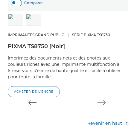
Comparer
I
P
IMPRIMANTES GRAND PUBLIC
|
SÉRIE PIXMA TS8750
U
PIXMA TS8750 [Noir]
co
i
Imprimez des documents nets et des photos aux
couleurs riches avec une imprimante multifonction à
6 réservoirs d'encre de haute qualité et facile à utiliser
pour toute la famille
ACHETER DE L'ENCRE
Revenir en haut