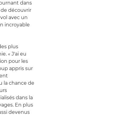
 tournant dans
ge de découvrir
 vol avec un
un incroyable
des plus
. « J'ai eu
on pour les
up appris sur
ment
 eu la chance de
urs
lisés dans la
vages. En plus
aussi devenus