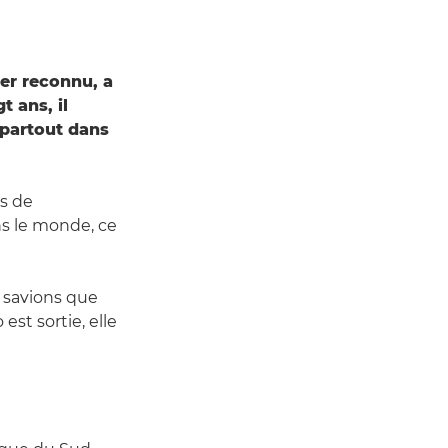
er reconnu, a
t ans, il
e partout dans
ès de
ns le monde, ce
s savions que
st sortie, elle