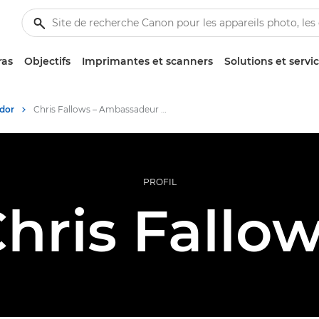
ras
Objectifs
Imprimantes et scanners
Solutions et servi
dor
Chris Fallows – Ambassadeur Canon
PROFIL
hris Fallo