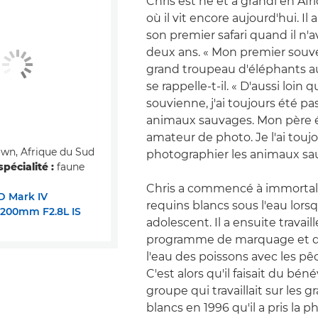
Chris est né et a grandi en Af
où il vit encore aujourd'hui. Il 
son premier safari quand il n'a
deux ans. « Mon premier souve
grand troupeau d'éléphants a
se rappelle-t-il. « D'aussi loin 
souvienne, j'ai toujours été pa
animaux sauvages. Mon père é
amateur de photo. Je l'ai touj
wn, Afrique du Sud
photographier les animaux sa
pécialité :
faune
Chris a commencé à immortali
D Mark IV
requins blancs sous l'eau lorsqu
200mm F2.8L IS
adolescent. Il a ensuite travail
programme de marquage et d
l'eau des poissons avec les pê
C'est alors qu'il faisait du bén
groupe qui travaillait sur les 
blancs en 1996 qu'il a pris la 