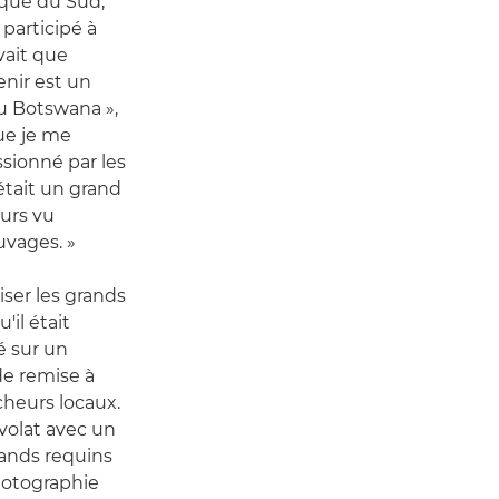
rique du Sud,
a participé à
vait que
nir est un
u Botswana »,
que je me
ssionné par les
tait un grand
ours vu
uvages. »
ser les grands
'il était
lé sur un
e remise à
cheurs locaux.
évolat avec un
grands requins
photographie