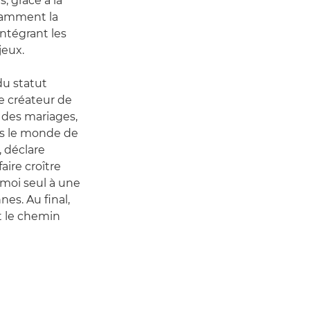
, grâce à la
otamment la
 intégrant les
jeux.
 du statut
e créateur de
 des mariages,
ers le monde de
, déclare
aire croître
 moi seul à une
es. Au final,
st le chemin