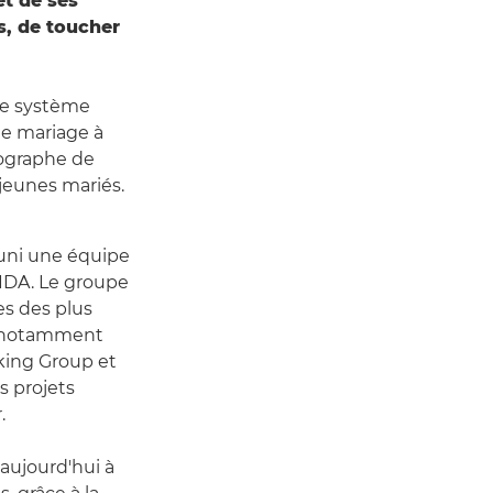
êt de ses
s, de toucher
 le système
de mariage à
tographe de
jeunes mariés.
uni une équipe
VIDA. Le groupe
es des plus
 notamment
nking Group et
s projets
.
aujourd'hui à