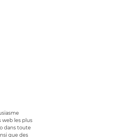
ousiasme
s web les plus
déo dans toute
nsi que des