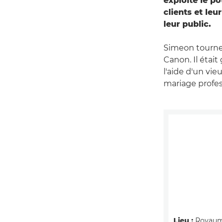
exploite le po
clients et le
leur public.
Simeon tourne 
Canon. Il étai
l'aide d'un vi
mariage profes
Lieu :
Royaum