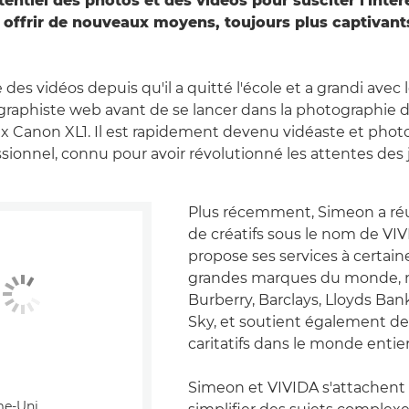
tentiel des photos et des vidéos pour susciter l'intér
ur offrir de nouveaux moyens, toujours plus captivant
des vidéos depuis qu'il a quitté l'école et a grandi avec
t graphiste web avant de se lancer dans la photographie 
eux Canon XL1. Il est rapidement devenu vidéaste et pho
sionnel, connu pour avoir révolutionné les attentes des 
Plus récemment, Simeon a ré
de créatifs sous le nom de VI
propose ses services à certain
grandes marques du monde,
Burberry, Barclays, Lloyds Ba
Sky, et soutient également de
caritatifs dans le monde entier
Simeon et VIVIDA s'attachent 
e-Uni