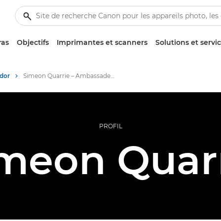
ras
Objectifs
Imprimantes et scanners
Solutions et servi
dor
Simeon Quarrie – Ambassadeurs Canon
PROFIL
meon Quar