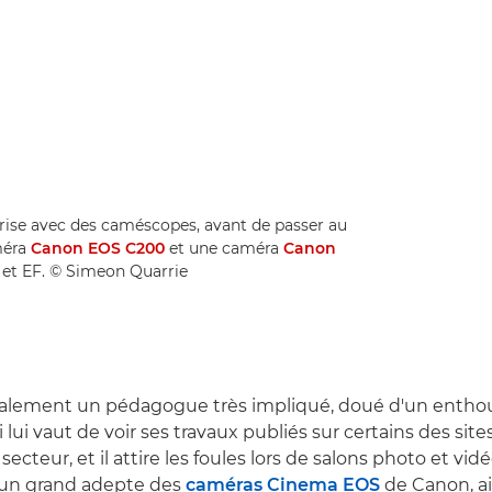
ise avec des caméscopes, avant de passer au
méra
Canon EOS C200
et une caméra
Canon
ma et EF. © Simeon Quarrie
alement un pédagogue très impliqué, doué d'un enth
lui vaut de voir ses travaux publiés sur certains des site
ecteur, et il attire les foules lors de salons photo et vi
st un grand adepte des
caméras Cinema EOS
de Canon, ai