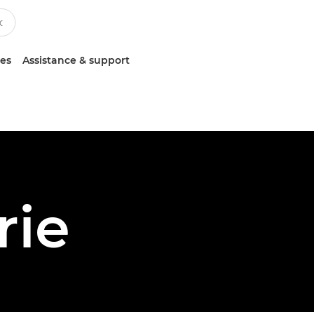
ces
Assistance & support
rie