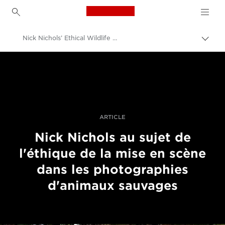
Canon Logo, back to h
Nick Nichols’ Ethical Wildlife Photography
Bascu
entre
Canon
les
fils
Vidéo et photographie professionnelles
d'Ari
Évènements de photographie
Visa pour l'Image 2021
ARTICLE
Nick Nichols au sujet de
l'éthique de la mise en scène
dans les photographies
d'animaux sauvages