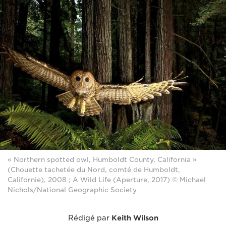
« Northern spotted owl, Humboldt County, California »
(Chouette tachetée du Nord, comté de Humboldt,
Californie), 2008 ; A Wild Life (Aperture, 2017) © Michael
Nichols/National Geographic Society
Rédigé par
Keith Wilson