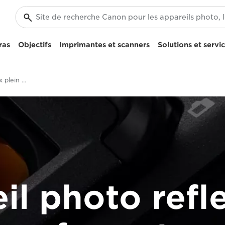
ras
Objectifs
Imprimantes et scanners
Solutions et servi
Appareils photo reflex plein format
il photo refle