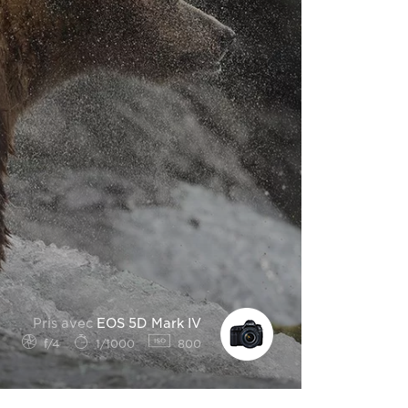
Pris avec
EOS 5D Mark IV
f/4
1/1000
800