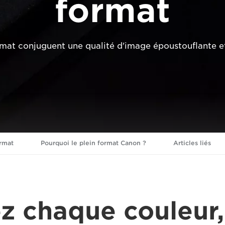
format
ormat conjuguent une qualité d'image époustouflante e
ormat
Pourquoi le plein format Canon ?
Articles liés
z chaque couleur