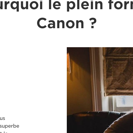
rquoi le plein fo
Canon ?
us
 superbe