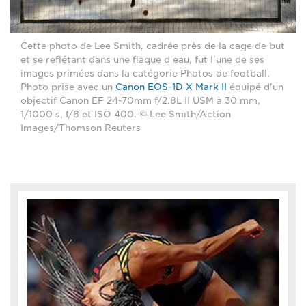
Cette photo de Lee Smith, cadrée près de la cage de but
et se reflétant dans une flaque d'eau, fut l'une de ses
images primées dans la catégorie Photos de football.
Photo prise avec un
Canon EOS-1D X Mark II
équipé d'un
objectif Canon EF 24-70mm f/2.8L II USM à 30 mm,
1/1000 s, f/8 et ISO 400. © Lee Smith/Action
Images/Thomson Reuters