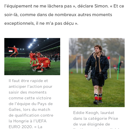
l'équipement ne me lâchera pas », déclare Simon. « Et ce
soir-là, comme dans de nombreux autres moments
exceptionnels, il ne m'a pas déçu ».
Il faut être rapide et
anticiper l'action pour
saisir des moments
comme cette victoire
de l'équipe du Pays de
Galles, lors du match
Eddie Keogh, lauréat
de qualification contre
dans la catégorie Prise
la Hongrie à l'UEFA
de vue éloignée de
EURO 2020. « La