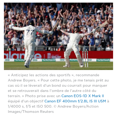
« Anticipez les actions des sportifs », recommande
Andrew Boyers. « Pour cette photo, je me tenais prêt au
cas où il se lèverait d'un bond ou courrait pour marquer
et se retrouverait dans l'ombre de l'autre côté du
terrain. » Photo prise avec un
Canon EOS-1D X Mark II
équipé d'un objectif
Canon EF 400mm f/2.8L IS III USM
à
1/4000 s, f/5 et ISO 500. © Andrew Boyers/Action
Images/Thomson Reuters