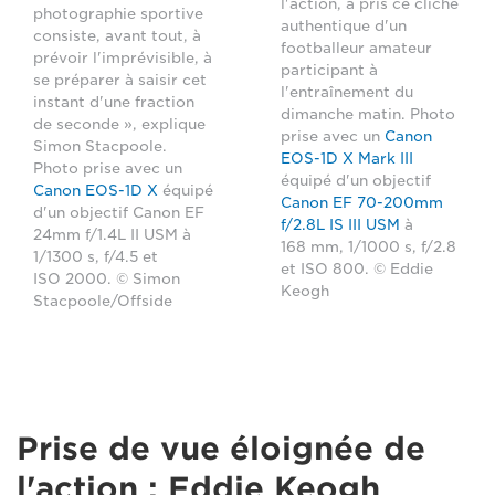
l'action, a pris ce cliché
photographie sportive
authentique d'un
consiste, avant tout, à
footballeur amateur
prévoir l'imprévisible, à
participant à
se préparer à saisir cet
l'entraînement du
instant d'une fraction
dimanche matin. Photo
de seconde », explique
prise avec un
Canon
Simon Stacpoole.
EOS-1D X Mark III
Photo prise avec un
équipé d'un objectif
Canon EOS-1D X
équipé
Canon EF 70-200mm
d'un objectif Canon EF
f/2.8L IS III USM
à
24mm f/1.4L II USM à
168 mm, 1/1000 s, f/2.8
1/1300 s, f/4.5 et
et ISO 800. © Eddie
ISO 2000. © Simon
Keogh
Stacpoole/Offside
Prise de vue éloignée de
l'action : Eddie Keogh