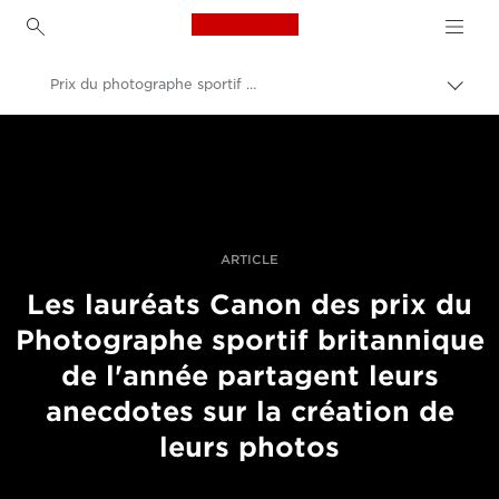
Canon Logo, back to h
Prix du photographe sportif britannique de l'année 2019
Bascu
entre
Canon
les
fils
Vidéo et photographie professionnelles
d'Ari
Actualités
ARTICLE
Les lauréats Canon des prix du
Photographe sportif britannique
de l'année partagent leurs
anecdotes sur la création de
leurs photos