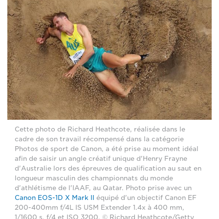
Cette photo de Richard Heathcote, réalisée dans le
cadre de son travail récompensé dans la catégorie
Photos de sport de Canon, a été prise au moment idéal
afin de saisir un angle créatif unique d'Henry Frayne
d'Australie lors des épreuves de qualification au saut en
longueur masculin des championnats du monde
d'athlétisme de l'IAAF, au Qatar. Photo prise avec un
Canon EOS-1D X Mark II
équipé d'un objectif Canon EF
200-400mm f/4L IS USM Extender 1.4x à 400 mm,
1/1600 s, f/4 et ISO 3200. © Richard Heathcote/Getty