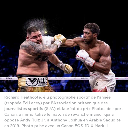
Richard Heathcote, élu photographe sportif de l'année
(trophée Ed Lacey) par l'Association britannique des
journalistes sportifs (SJA) et lauréat du prix Photos de sport
Canon, a immortalisé le match de revanche majeur qui a
opposé Andy Ruiz Jr. à Anthony Joshua en Arabie Saoudite
en 2019. Photo prise avec un Canon EOS-1D X Mark II