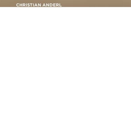
CHRISTIAN ANDERL
Filmer avec clarté et
précision
Retour vers Inspiration
Christian Anderl