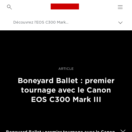
Canon Logo, back to h
Découvrez l'EOS C300 Mark III
Bascu
entre
Canon
les
fils
Vidéo et photographie professionnelles
d'Ari
Histoires
ARTICLE
Boneyard Ballet : premier
tournage avec le Canon
EOS C300 Mark III