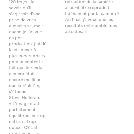
réfraction de la lumière
120 im./s. Je
allait-il être reproduit
savais qu'il
fidèlement par la caméra ?
s'agissait d'une
Au final, j'avoue que les
prise de vues
résultats ont comblé mes
audacieuse, mais
attentes. »
quand je l'ai vue
en post-
production, j'ai dû
la visionner à
plusieurs reprises
pour accepter le
fait que le rendu
caméra était
encore meilleur
que la réalité »,
s'étonne
Steve Holleran.
« L'image était
parfaitement
équilibrée, ni trop
nette, ni trop
douce. C'était
exactement ce