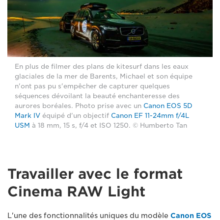
En plus de filmer des plans de kitesurf dans les eaux
glaciales de la mer de Barents, Michael et son équipe
n'ont pas pu s'empêcher de capturer quelques
séquences dévoilant la beauté enchanteresse des
aurores boréales. Photo prise avec un
Canon EOS 5D
Mark IV
équipé d'un objectif
Canon EF 11-24mm f/4L
USM
à 18 mm, 15 s, f/4 et ISO 1250. © Humberto Tan
Travailler avec le format
Cinema RAW Light
L'une des fonctionnalités uniques du modèle
Canon EOS