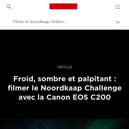
Canon Logo, back to h
Filmer le Noordkaap Challenge avec l'EOS C200
Bascu
entre
Canon
les
fils
Vidéo et photographie professionnelles
d'Ari
Histoires
ARTICLE
Froid, sombre et palpitant :
filmer le Noordkaap Challenge
avec la Canon EOS C200