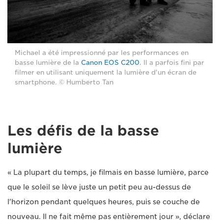
Michael a été impressionné par les performances en
basse lumière de la
Canon EOS C200
. Il a parfois fini par
filmer en utilisant uniquement la lumière d'un écran de
smartphone. © Humberto Tan
Les défis de la basse
lumière
« La plupart du temps, je filmais en basse lumière, parce
que le soleil se lève juste un petit peu au-dessus de
l'horizon pendant quelques heures, puis se couche de
nouveau. Il ne fait même pas entièrement jour », déclare