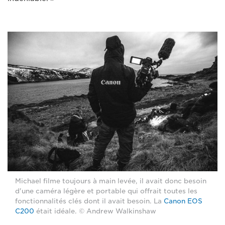
Michael filme toujours à main levée, il avait donc besoin
d'une caméra légère et portable qui offrait toutes les
fonctionnalités clés dont il avait besoin. La
Canon EOS
C200
était idéale. © Andrew Walkinshaw