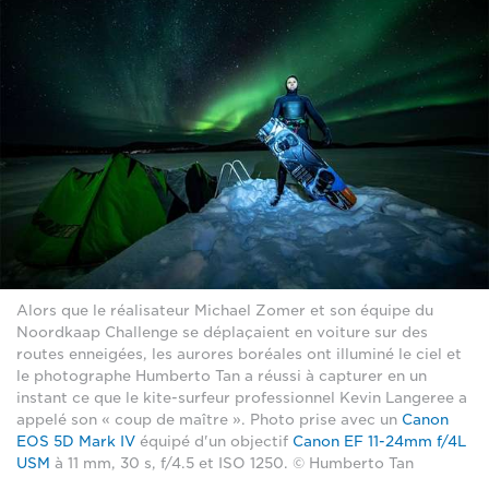
Alors que le réalisateur Michael Zomer et son équipe du
Noordkaap Challenge se déplaçaient en voiture sur des
routes enneigées, les aurores boréales ont illuminé le ciel et
le photographe Humberto Tan a réussi à capturer en un
instant ce que le kite-surfeur professionnel Kevin Langeree a
appelé son « coup de maître ». Photo prise avec un
Canon
EOS 5D Mark IV
équipé d'un objectif
Canon EF 11-24mm f/4L
USM
à 11 mm, 30 s, f/4.5 et ISO 1250. © Humberto Tan